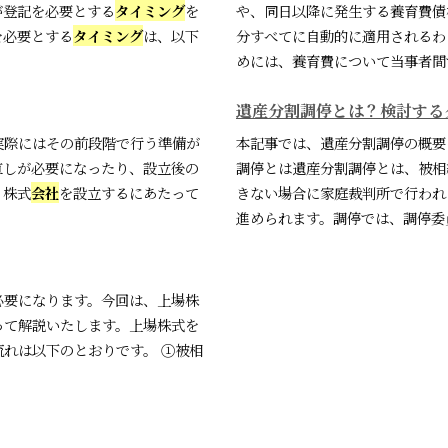
が登記を必要とする
タイミング
を
や、同日以降に発生する養育費債
を必要とする
タイミング
は、以下
分すべてに自動的に適用されるわ
めには、養育費について当事者間で
遺産分割調停とは？検討する
実際にはその前段階で行う準備が
本記事では、遺産分割調停の概要
直しが必要になったり、設立後の
調停とは遺産分割調停とは、被相
、株式
会社
を設立するにあたって
きない場合に家庭裁判所で行われ
進められます。調停では、調停委員
必要になります。今回は、上場株
って解説いたします。上場株式を
れは以下のとおりです。 ①被相