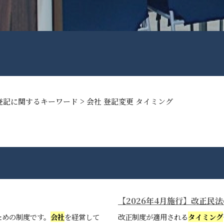
>
登記に関するキーワード
会社 登記変更 タイミング
【2026年4月施行】改正
ための制度です。
会社
を経営して
改正制度が適用される
タイミング