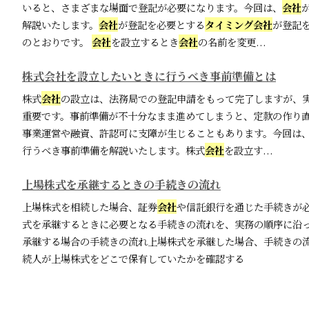
いると、さまざまな場面で登記が必要になります。今回は、
会社
解説いたします。
会社
が登記を必要とする
タイミング
会社
が登記
のとおりです。
会社
を設立するとき
会社
の名前を変更...
株式会社を設立したいときに行うべき事前準備とは
株式
会社
の設立は、法務局での登記申請をもって完了しますが、
重要です。事前準備が不十分なまま進めてしまうと、定款の作り
事業運営や融資、許認可に支障が生じることもあります。今回は
行うべき事前準備を解説いたします。株式
会社
を設立す...
上場株式を承継するときの手続きの流れ
上場株式を相続した場合、証券
会社
や信託銀行を通じた手続きが
式を承継するときに必要となる手続きの流れを、実務の順序に沿
承継する場合の手続きの流れ上場株式を承継した場合、手続きの流
続人が上場株式をどこで保有していたかを確認する