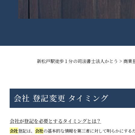
>
新松戸駅徒歩１分の司法書士法人かとう
商業
会社 登記変更 タイミング
会社が登記を必要とするタイミングとは？
会社
登記は、
会社
の基本的な情報を第三者に対して明らかにする