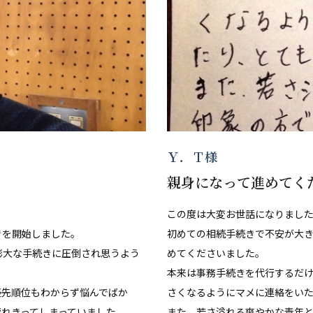
Ｙ．Ｔ様
親身になって進めてく
この度は大変お世話になりまし
きを開始しました。
初めての相続手続きで不安が大
膨大な手続きに圧倒され思うよう
めてくださいました。
本来は事務手続きを代行するだ
優先順位もわからず悩んでばか
さくなるようにマメに連絡をいた
れきってしまっていました。
また、若さ溢れる爽やかな青年