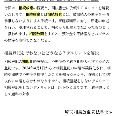
今回は、
相続放棄
の概要と、司法書士に依頼するメリットを解説
いたします。
相続放棄
とは
相続放棄
とは、被相続人の遺産を一切
承継しないようにする手続です。家庭裁判所に対して所定の申述
を行い、受理されることで、初めから相続人でなかったものとし
て扱われます。
相続放棄
をすると、預貯金や不動産などのプラス
の財産を取得できなくなる...
相続登記を行わないとどうなる？デメリットを解説
相続登記の
期限
相続登記は、不動産の名義を相続人へ移すための
登記です。2024年4月1日からは相続登記の申請が義務化され、相
続や遺贈で不動産を取得したことを知った日から、原則として3年
以内に申請しなければなりません。相続登記をしないデメリット
相続登記をしないデメリットは、以下のとおりです。 義務違反と
して過料の対象...
埼玉 相続放棄 司法書士 »