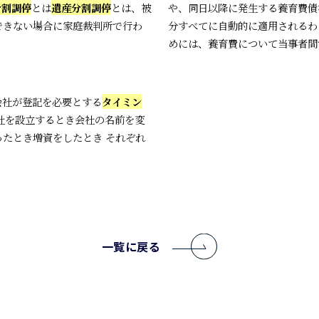
分割調停
とは
遺産分割調停
とは、被
や、同日以降に発生する養育費債
できない場合に家庭裁判所で行わ
分すべてに自動的に適用されるわ
めには、養育費について当事者間で
会社が登記を必要とする
タイミン
社を設立するとき会社の名前を変
たとき増資をしたとき それぞれ
一覧に戻る