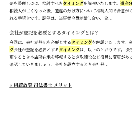
要を整理しつつ、検討すべき
タイミング
を解説いたします。
遺産
相続人が亡くなった後、遺産の分け方について相続人間で合意が
れる手続きです。調停は、当事者全員が話し合い、合...
会社が登記を必要とするタイミングとは？
今回は、会社が登記を必要とする
タイミング
を解説いたします。
グ
会社が登記を必要とする
タイミング
は、以下のとおりです。 会
更するとき本店所在地を移転するとき取締役など役員に変更があっ
確認していきましょう。会社を設立するとき会社登...
« 相続放棄 司法書士 メリット