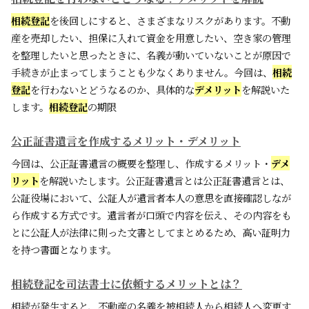
相続登記
を後回しにすると、さまざまなリスクがあります。不動
産を売却したい、担保に入れて資金を用意したい、空き家の管理
を整理したいと思ったときに、名義が動いていないことが原因で
手続きが止まってしまうことも少なくありません。今回は、
相続
登記
を行わないとどうなるのか、具体的な
デメリット
を解説いた
します。
相続登記
の期限
公正証書遺言を作成するメリット・デメリット
今回は、公正証書遺言の概要を整理し、作成するメリット・
デメ
リット
を解説いたします。公正証書遺言とは公正証書遺言とは、
公証役場において、公証人が遺言者本人の意思を直接確認しなが
ら作成する方式です。遺言者が口頭で内容を伝え、その内容をも
とに公証人が法律に則った文書としてまとめるため、高い証明力
を持つ書面となります。
相続登記を司法書士に依頼するメリットとは？
相続が発生すると、不動産の名義を被相続人から相続人へ変更す