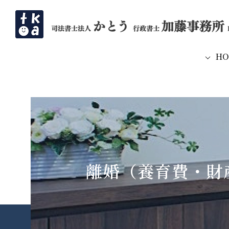
H
離婚（養育費・財