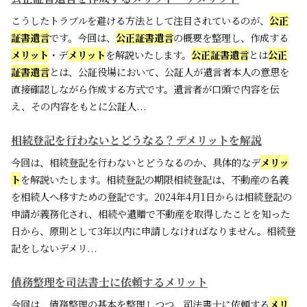
こうしたトラブルを避ける方法として注目されているのが、
公正
証書遺言
です。今回は、
公正証書遺言
の概要を整理し、作成する
メリット
・デ
メリット
を解説いたします。
公正証書遺言
とは
公正
証書遺言
とは、公証役場において、公証人が遺言者本人の意思を
直接確認しながら作成する方式です。遺言者が口頭で内容を伝
え、その内容をもとに公証人...
相続登記を行わないとどうなる？デメリットを解説
今回は、相続登記を行わないとどうなるのか、具体的なデ
メリッ
ト
を解説いたします。相続登記の期限相続登記は、不動産の名義
を相続人へ移すための登記です。2024年4月1日からは相続登記の
申請が義務化され、相続や遺贈で不動産を取得したことを知った
日から、原則として3年以内に申請しなければなりません。相続登
記をしないデメリ...
債務整理を司法書士に依頼するメリット
今回は、債務整理の基本を整理しつつ、司法書士に依頼する
メリ