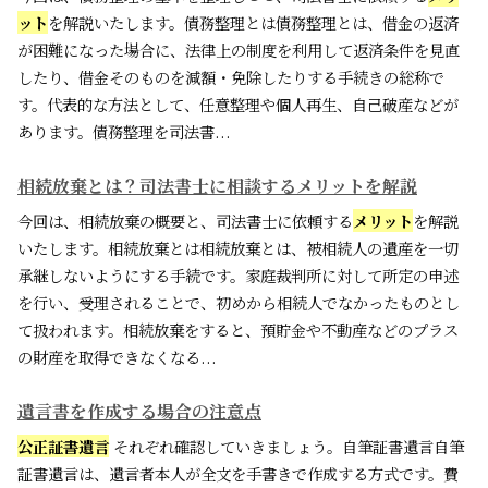
ット
を解説いたします。債務整理とは債務整理とは、借金の返済
が困難になった場合に、法律上の制度を利用して返済条件を見直
したり、借金そのものを減額・免除したりする手続きの総称で
す。代表的な方法として、任意整理や個人再生、自己破産などが
あります。債務整理を司法書...
相続放棄とは？司法書士に相談するメリットを解説
今回は、相続放棄の概要と、司法書士に依頼する
メリット
を解説
いたします。相続放棄とは相続放棄とは、被相続人の遺産を一切
承継しないようにする手続です。家庭裁判所に対して所定の申述
を行い、受理されることで、初めから相続人でなかったものとし
て扱われます。相続放棄をすると、預貯金や不動産などのプラス
の財産を取得できなくなる...
遺言書を作成する場合の注意点
公正証書遺言
それぞれ確認していきましょう。自筆証書遺言自筆
証書遺言は、遺言者本人が全文を手書きで作成する方式です。費