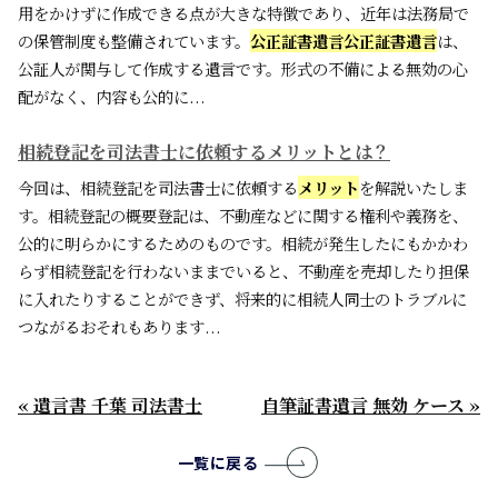
用をかけずに作成できる点が大きな特徴であり、近年は法務局で
の保管制度も整備されています。
公正証書遺言
公正証書遺言
は、
公証人が関与して作成する遺言です。形式の不備による無効の心
配がなく、内容も公的に...
相続登記を司法書士に依頼するメリットとは？
今回は、相続登記を司法書士に依頼する
メリット
を解説いたしま
す。相続登記の概要登記は、不動産などに関する権利や義務を、
公的に明らかにするためのものです。相続が発生したにもかかわ
らず相続登記を行わないままでいると、不動産を売却したり担保
に入れたりすることができず、将来的に相続人同士のトラブルに
つながるおそれもあります...
« 遺言書 千葉 司法書士
自筆証書遺言 無効 ケース »
一覧に戻る