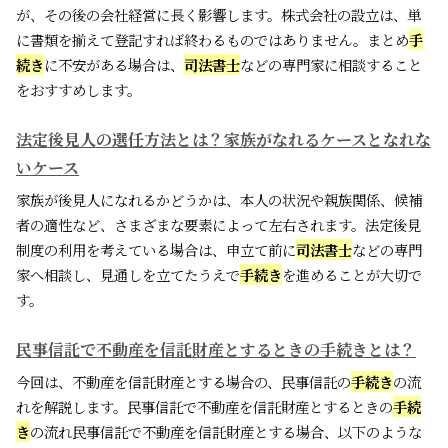
が、その後の会社経営に長く影響します。株式会社の設立は、単
に書類を揃えて登記すれば終わるものではありません。まとめ
手
続き
に不安がある場合は、
司法書士
などの専門家に相談すること
をおすすめします。
法定後見人の選任方法とは？家族がなれるケースとなれな
いケース
家族が後見人になれるかどうかは、本人の状況や親族関係、候補
者の適性など、さまざまな要素によって左右されます。法定後見
制度の利用を考えている場合は、申立て前に
司法書士
などの専門
家へ相談し、見通しを立てたうえで
手続き
を進めることが大切で
す。
民事信託で不動産を信託財産とするときの手続きとは？
今回は、不動産を信託財産とする場合の、民事信託の
手続き
の流
れを解説します。民事信託で不動産を信託財産とするときの
手続
き
の流れ民事信託で不動産を信託財産とする場合、以下のような