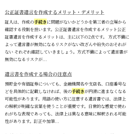
公正証書遺言を作成するメリット・デメリット
証人は、作成の
手続き
に問題がないかどうかを第三者の立場から
確認する役割を担います。公正証書遺言を作成するメリット公正
証書遺言を作成するメリットは、主に以下の2点です。 方式不備に
よって遺言書が無効になるリスクがない改ざんや紛失のおそれが
ない それぞれ確認していきましょう。方式不備によって遺言書が
無効になるリスクが...
遺言書を作成する場合の注意点
預貯金や有価証券についても、金融機関名や支店名、口座番号な
どを具体的に記載しなければ、後の
手続き
が円滑に進まなくなる
可能性があります。用語の使い方に注意する遺言書では、法律上
の解釈が明確な言葉を使うことが重要です。日常的な感覚で使わ
れがちな表現であっても、法律上は異なる意味に解釈される可能
性があります。訂正や加筆...