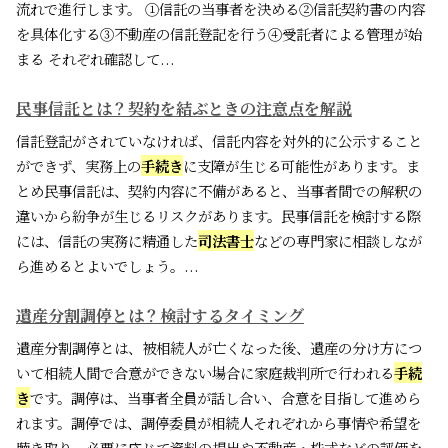
流れで進行します。 ①信託の当事者を決める②信託契約書の内容
を具体化する③不動産の信託登記を行う④受託者による管理が始
まる それぞれ確認して...
民事信託とは？契約を結ぶときの注意点を解説
信託登記がされていなければ、信託内容を対外的に公示すること
ができず、実務上の
手続き
に支障が生じる可能性があります。ま
とめ民事信託は、契約内容に不備があると、当事者間での解釈の
違いから紛争が生じるリスクがあります。民事信託を検討する際
には、信託の実務に精通した
司法書士
などの専門家に相談しなが
ら進めるとよいでしょう。...
遺産分割調停とは？検討するタイミング
遺産分割調停とは、被相続人が亡くなった後、遺産の分け方につ
いて相続人間で合意ができない場合に家庭裁判所で行われる
手続
き
です。調停は、当事者全員が話し合い、合意を目指して進めら
れます。調停では、調停委員が相続人それぞれから事情や希望を
聴き取り、必要に応じて資料の提出や不動産・株式などの評価を