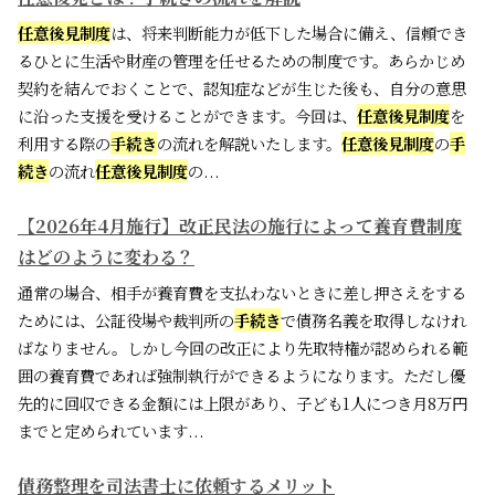
任意後見制度
は、将来判断能力が低下した場合に備え、信頼でき
るひとに生活や財産の管理を任せるための制度です。あらかじめ
契約を結んでおくことで、認知症などが生じた後も、自分の意思
に沿った支援を受けることができます。今回は、
任意後見制度
を
利用する際の
手続き
の流れを解説いたします。
任意後見制度
の
手
続き
の流れ
任意後見制度
の...
【2026年4月施行】改正民法の施行によって養育費制度
はどのように変わる？
通常の場合、相手が養育費を支払わないときに差し押さえをする
ためには、公証役場や裁判所の
手続き
で債務名義を取得しなけれ
ばなりません。しかし今回の改正により先取特権が認められる範
囲の養育費であれば強制執行ができるようになります。ただし優
先的に回収できる金額には上限があり、子ども1人につき月8万円
までと定められています...
債務整理を司法書士に依頼するメリット