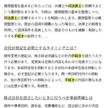
債務整理を進めるにあたっては、弁護士や
司法書士
に依頼すると
いう選択肢もあります。今回は、債務整理の基本を整理しつつ、
司法書士
に依頼するメリットを解説いたします。債務整理とは債
務整理とは、借金の返済が困難になった場合に、法律上の制度を
利用して返済条件を見直したり、借金そのものを減額・免除した
りする
手続き
の総称です。...
会社が登記を必要とするタイミングとは？
商号変更の登記は、株主総会決議などの社内
手続き
を経たうえで
行う必要があり、変更後は定款の内容もあわせて見直すことにな
ります。本店所在地を移転するとき会社の本店所在地を移転した
場合も、必ず登記が必要となります。同一市区町村内での移転
か、他の市区町村への移転かによって、
手続き
の内容が異なる点
には注意が必要です。取締役...
株式会社を設立したいときに行うべき事前準備とは
商号や事業目的、資本金、役員構成など、設立前に決めた内容