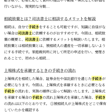
行いながら、現実的な分割...
相続放棄とは？司法書士に相談するメリットを解説
相続は、自分で
手続き
をすることも可能ですが、知識に自信がな
い場合は
司法書士
に依頼するのがおすすめです。今回は、相続放
棄の概要と、
司法書士
に依頼するメリットを解説いたします。相
続放棄とは相続放棄とは、被相続人の遺産を一切承継しないよう
にする手続です。家庭裁判所に対して所定の申述を行い、受理さ
れることで、初めから相続...
上場株式を承継するときの手続きの流れ
上場株式を相続した場合、証券会社や信託銀行を通じた
手続き
が
必要になります。今回は、上場株式を承継するときに必要となる
手続き
の流れを、実務の順序に沿って解説いたします。上場株式
を承継する場合の
手続き
の流れ上場株式を承継した場合、
手続き
の流れは以下のとおりです。 ①被相続人が上場株式をどこで保有
していたかを確認する