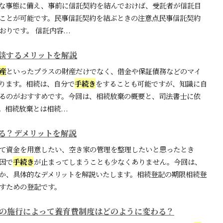
な事態に備え、事前に信託契約を結んでおけば、受託者が信託目
ことが可能です。民事信託契約を結ぶときの注意点民事信託契約
りです。 信託内容...
談するメリットを解説
産
といったプラスの財産だけでなく、借金や保証債務などのマイ
ります。相続は、自分で
手続き
をすることも可能ですが、知識に自
るのがおすすめです。今回は、相続放棄の概要と、司法書士に依
相続放棄とは相続...
る？デメリットを解説
て資金を用意したい、空き家の管理を整理したいと思ったとき
因で
手続き
が止まってしまうことも少なくありません。今回は、
か、具体的なデメリットを解説いたします。相続登記の期限相続登
すための登記です。
民法の施行によって養育費制度はどのように変わる？