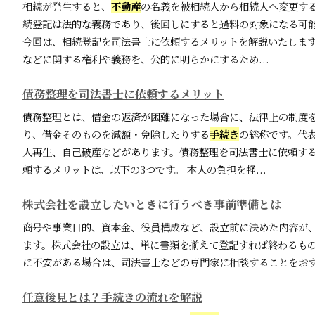
相続が発生すると、
不動産
の名義を被相続人から相続人へ変更す
続登記は法的な義務であり、後回しにすると過料の対象になる可
今回は、相続登記を司法書士に依頼するメリットを解説いたしま
などに関する権利や義務を、公的に明らかにするため...
債務整理を司法書士に依頼するメリット
債務整理とは、借金の返済が困難になった場合に、法律上の制度
り、借金そのものを減額・免除したりする
手続き
の総称です。代
人再生、自己破産などがあります。債務整理を司法書士に依頼す
頼するメリットは、以下の3つです。 本人の負担を軽...
株式会社を設立したいときに行うべき事前準備とは
商号や事業目的、資本金、役員構成など、設立前に決めた内容が
ます。株式会社の設立は、単に書類を揃えて登記すれば終わるも
に不安がある場合は、司法書士などの専門家に相談することをお
任意後見とは？手続きの流れを解説