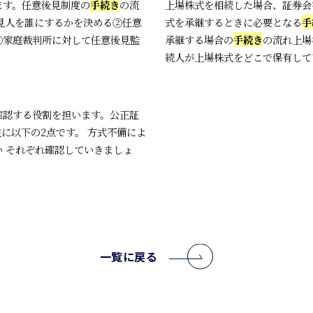
ます。任意後見制度の
手続き
の流
上場株式を相続した場合、証券会
見人を誰にするかを決める②任意
式を承継するときに必要となる
手
④家庭裁判所に対して任意後見監
承継する場合の
手続き
の流れ上場
続人が上場株式をどこで保有して
確認する役割を担います。公正証
に以下の2点です。 方式不備によ
 それぞれ確認していきましょ
一覧に戻る