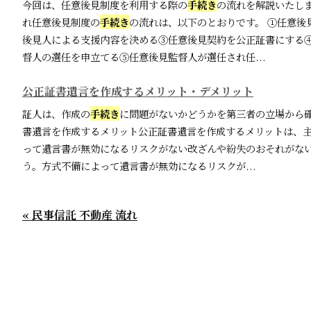
今回は、任意後見制度を利用する際の
手続き
の流れを解説いたし
れ任意後見制度の
手続き
の流れは、以下のとおりです。 ①任意後
後見人による支援内容を決める③任意後見契約を公正証書にする
督人の選任を申立てる⑤任意後見監督人が選任され任...
公正証書遺言を作成するメリット・デメリット
証人は、作成の
手続き
に問題がないかどうかを第三者の立場から
書遺言を作成するメリット公正証書遺言を作成するメリットは、主
って遺言書が無効になるリスクがない改ざんや紛失のおそれがない
う。方式不備によって遺言書が無効になるリスクが...
« 民事信託 不動産 流れ