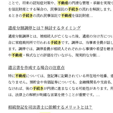
ことで、将来の認知症対策や、
不動産
の円滑な管理・承継を実現
を信託財産とする場合の、民事信託の
手続き
の流れを解説します
るときの
手続き
の流れ民事信託で
不動産
を信託財産...
遺産分割調停とは？検討するタイミング
遺産分割調停とは、被相続人が亡くなった後、遺産の分け方につ
合に家庭裁判所で行われる
手続き
です。調停は、当事者全員が話
ます。調停では、調停委員が相続人それぞれから事情や希望を聴
や
不動産
・株式などの評価を行いながら、現実的な分割...
遺言書を作成する場合の注意点
特に
不動産
については、登記簿に記載されている所在地や地番、
なりません。預貯金や有価証券についても、金融機関名や支店名
なければ、後の
手続き
が円滑に進まなくなる可能性があります。
は、法律上の解釈が明確な言葉を使うことが重要です。...
相続登記を司法書士に依頼するメリットとは？