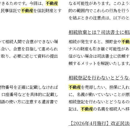
できるためです。今回は、
不動産
なる可能性があります。このよう
。民事信託で
不動産
を信託財産とす
的の範囲内でこれらの行為を行う
を結ぶときの注意点は、以下のとお
相続放棄とは？司法書士に相
いて相続人間で合意ができない場
相続が発生すると、預貯金や
不動
し合い、合意を目指して進められ
ナスの財産も引き継ぐ可能性があ
き取り、必要に応じて資料の提出
信がない場合は司法書士に依頼す
頼するメリットを解説いたします。
相続登記を行わないとどうな
建物番号を正確に記載しなければ
不動産
を売却したい、担保に入れ
、口座番号などを具体的に記載し
に、名義が動いていないことが原
用語の使い方に注意する遺言書で
相続登記を行わないとどうなるの
記は、
不動産
の名義を相続人へ移
【2026年4月施行】改正