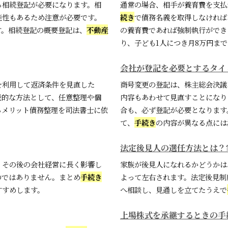
る相続登記が必要になります。相
通常の場合、相手が養育費を支払
能性もあるため注意が必要です。
続き
で債務名義を取得しなければ
す。相続登記の概要登記は、
不動産
の養育費であれば強制執行ができ
り、子ども1人につき月8万円まで
会社が登記を必要とするタイ
を利用して返済条件を見直した
商号変更の登記は、株主総会決議
表的な方法として、任意整理や個
内容もあわせて見直すことになり
るメリット債務整理を司法書士に依
合も、必ず登記が必要となります
て、
手続き
の内容が異なる点には注
法定後見人の選任方法とは？
、その後の会社経営に長く影響し
家族が後見人になれるかどうかは
のではありません。まとめ
手続き
よって左右されます。法定後見制
すすめします。
へ相談し、見通しを立てたうえで
上場株式を承継するときの手