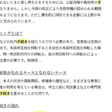
わないときに差し押さえをするためには、公証役場や裁判所の
手
なりません。しかし今回の改正により先取特権が認められる範囲
るようになります。ただし優先的に回収できる金額には上限があ
と定められています...
ミングとは？
などの社内
手続き
を経たうえで行う必要があり、変更後は定款の
ます。本店所在地を移転するとき会社の本店所在地を移転した場
。同一市区町村内での移転か、他の市区町村への移転かによっ
意が必要です。取締役...
家族がなれるケースとなれないケース
、本人の状況や親族関係、候補者の適性など、さまざまな要素に
度の利用を考えている場合は、申立て前に司法書士などの専門家
手続き
を進めることが大切です。
続きの流れ