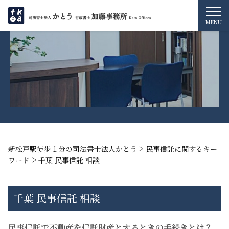
>
新松戸駅徒歩１分の司法書士法人かとう
民事信託に関するキー
>
ワード
千葉 民事信託 相談
千葉 民事信託 相談
民事信託で不動産を信託財産とするときの手続きとは？