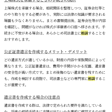
上場株式を承継する場合、相続関係を整理しつつ、証券会社等と
のやり取りをする必要があり、実際には法律の知識が要求される
場面も少なくありません。まとめ書類提出後、証券会社等が内容
を確認し、問題がなければ株式が承継者の口座へ移されます。手
続きに不安がある場合は、あらかじめ司法書士に
相談
することを
おすすめします。
公正証書遺言を作成するメリット・デメリット
どの遺言方式が適しているかは、財産の内容や家族関係によって
異なります。公正証書遺言は、費用や手間がかかる反面、遺言書
の安全性が高い方式です。まとめ後悔のない遺言書を残すために
も、作成を検討する段階で、司法書士などの専門家に
相談
するこ
とが重要です。
遺言書を作成する場合の注意点
遺言書を作成する際は、法律で定められた要件を満たしている
か、将来の相続手続きに支障が出ないかを事前に確認するのが重