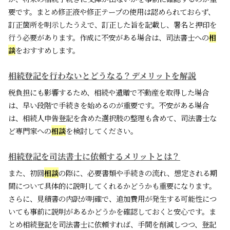
要です。まとめ修正液や修正テープの使用は認められておらず、
訂正箇所を明示したうえで、訂正した旨を記載し、署名と押印を
行う必要があります。作成に不安がある場合は、司法書士への
相
談
をおすすめします。
相続登記を行わないとどうなる？デメリットを解説
税負担にも影響するため、相続や遺贈で不動産を取得した場合
は、早い段階で手続きを始めるのが重要です。不安がある場合
は、相続人申告登記を含めた選択肢の整理も含めて、司法書士な
ど専門家への
相談
を検討してください。
相続登記を司法書士に依頼するメリットとは？
また、初回
相談
の際に、必要書類や手続きの流れ、想定される期
間について具体的に説明してくれるかどうかも重要になります。
さらに、見積書の内訳が明確で、追加費用が発生する可能性につ
いても事前に説明があるかどうかを確認しておくと安心です。ま
とめ相続登記を司法書士に依頼すれば、手間を削減しつつ、登記