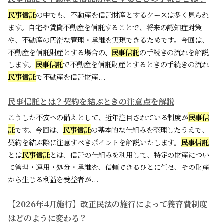
民事信託
の中でも、不動産を信託財産とするケースは多く見られ
ます。自宅や賃貸不動産を信託することで、将来の認知症対策
や、不動産の円滑な管理・承継を実現できるためです。今回は、
不動産を信託財産とする場合の、
民事信託
の手続きの流れを解説
します。
民事信託
で不動産を信託財産とするときの手続きの流れ
民事信託
で不動産を信託財産...
民事信託とは？契約を結ぶときの注意点を解説
こうした不安への備えとして、近年注目されている制度が
民事信
託
です。今回は、
民事信託
の基本的な仕組みを整理したうえで、
契約を結ぶ際に注意すべきポイントを解説いたします。
民事信託
とは
民事信託
とは、信託の仕組みを利用して、特定の財産につい
て管理・運用・処分・承継を、信頼できるひとに任せ、その財産
から生じる利益を受益者が...
【2026年4月施行】改正民法の施行によって養育費制度
はどのように変わる？