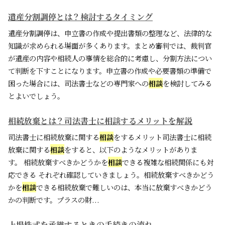
遺産分割調停とは？検討するタイミング
遺産分割調停は、申立書の作成や提出書類の整理など、法律的な
知識が求められる場面が多くあります。まとめ審判では、裁判官
が遺産の内容や相続人の事情を総合的に考慮し、分割方法につい
て判断を下すことになります。申立書の作成や必要書類の準備で
困った場合には、司法書士などの専門家への
相談
を検討してみる
とよいでしょう。
相続放棄とは？司法書士に相談するメリットを解説
司法書士に相続放棄に関する
相談
をするメリット司法書士に相続
放棄に関する
相談
をすると、以下のようなメリットがありま
す。 相続放棄すべきかどうかを
相談
できる複雑な相続関係にも対
応できる それぞれ確認していきましょう。相続放棄すべきかどう
かを
相談
できる相続放棄で難しいのは、本当に放棄すべきかどう
かの判断です。プラスの財...
上場株式を承継するときの手続きの流れ