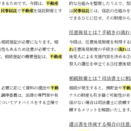
できるためです。今回は、
不動産
的な仕組みを整理したうえで、契
。
民事信託
で
不動産
を信託財産とす
は
民事信託
とは、信託の仕組みを
できるひとに任せ、その財産から生
任意後見とは？手続きの流れ
る相続登記が必要になります。相
今回は、任意後見制度を利用する
能性もあるため注意が必要です。
れ
任意後見制度の手続きの
流れ
は
す。相続登記の概要登記は、
不動産
後見人による支援内容を決める③
督人の選任を申立てる⑤任意後見監
相続放棄とは？司法書士に相
、必要に応じて資料の提出や
不動
相続が発生すると、預貯金や
不動
。調停委員は、法律の専門家や有
ナスの財産も引き継ぐ可能性があ
についてアドバイスをする立場で
信がない場合は司法書士に依頼す
頼するメリットを解説いたします。
遺言書を作成する場合の注意