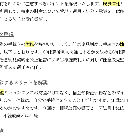
約を結ぶ際に注意すべきポイントを解説いたします。
民事信託
と
利用して、特定の財産について管理・運用・処分・承継を、信頼
じる利益を受益者が...
を解説
際の手続きの
流れ
を解説いたします。任意後見制度の手続きの
流
、以下のとおりです。 ①任意後見人を誰にするかを決める②任意
任意後見契約を公正証書にする④家庭裁判所に対して任意後見監
督人が選任され任...
談するメリットを解説
産
といったプラスの財産だけでなく、借金や保証債務などのマイ
ります。相続は、自分で手続きをすることも可能ですが、知識に自
るのがおすすめです。今回は、相続放棄の概要と、司法書士に依
相続放棄とは相続...
点