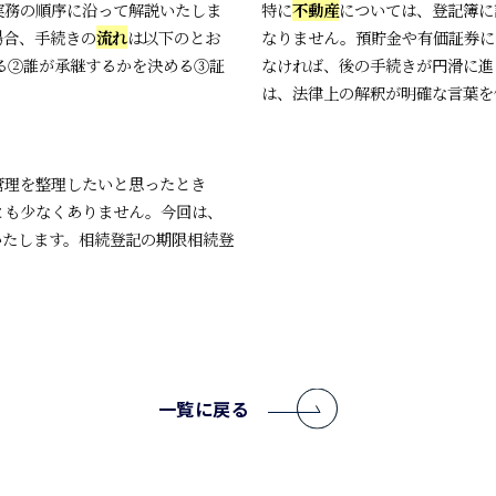
実務の順序に沿って解説いたしま
特に
不動産
については、登記簿に
場合、手続きの
流れ
は以下のとお
なりません。預貯金や有価証券に
る②誰が承継するかを決める③証
なければ、後の手続きが円滑に進
は、法律上の解釈が明確な言葉を使
管理を整理したいと思ったとき
とも少なくありません。今回は、
いたします。相続登記の期限相続登
一覧に戻る