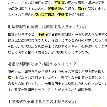
ことで、将来の認知症対策や、
不動産
の円滑な管理・承継を実現
を信託財産とする場合の、
民事信託
の手続きの
流れ
を解説します
るときの手続きの
流れ
民事信託
で
不動産
を信託財産...
相続登記を司法書士に依頼するメリットとは？
相続が発生すると、
不動産
の名義を被相続人から相続人へ変更す
続登記は法的な義務であり、後回しにすると過料の対象になる可
今回は、相続登記を司法書士に依頼するメリットを解説いたしま
などに関する権利や義務を、公的に明らかにするため...
遺産分割調停とは？検討するタイミング
調停では、調停委員が相続人それぞれから事情や希望を聴き取り
産
・株式などの評価を行いながら、現実的な分割案を提案します
識者から選ばれており、当事者同士では整理しきれなかった論点
す。遺産分割調停を申立てることができるひと遺産分割...
上場株式を承継するときの手続きの流れ