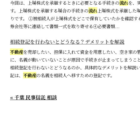
今回は、上場株式を承継するときに必要となる手続きの
流れ
を、
す。上場株式を承継する場合の手続きの
流れ
上場株式を承継した
りです。 ①被相続人が上場株式をどこで保有していたかを確認す
券会社等に連絡して書類一式を取り寄せる④必要書類...
相続登記を行わないとどうなる？デメリットを解説
不動産
を売却したい、担保に入れて資金を用意したい、空き家の
に、名義が動いていないことが原因で手続きが止まってしまうこ
相続登記を行わないとどうなるのか、具体的なデメリットを解説
記は、
不動産
の名義を相続人へ移すための登記です。
« 千葉 民事信託 相談