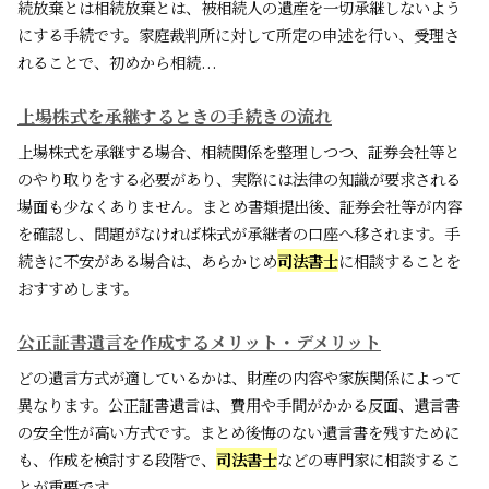
続放棄とは相続放棄とは、被相続人の遺産を一切承継しないよう
にする手続です。家庭裁判所に対して所定の申述を行い、受理さ
れることで、初めから相続...
上場株式を承継するときの手続きの流れ
上場株式を承継する場合、相続関係を整理しつつ、証券会社等と
のやり取りをする必要があり、実際には法律の知識が要求される
場面も少なくありません。まとめ書類提出後、証券会社等が内容
を確認し、問題がなければ株式が承継者の口座へ移されます。手
続きに不安がある場合は、あらかじめ
司法書士
に相談することを
おすすめします。
公正証書遺言を作成するメリット・デメリット
どの遺言方式が適しているかは、財産の内容や家族関係によって
異なります。公正証書遺言は、費用や手間がかかる反面、遺言書
の安全性が高い方式です。まとめ後悔のない遺言書を残すために
も、作成を検討する段階で、
司法書士
などの専門家に相談するこ
とが重要です。