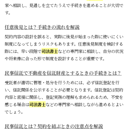
家へ相談し、見通しを立てたうえで手続きを進めることが大切で
す。
任意後見とは？手続きの流れを解説
契約内容の設計を誤ると、実際に後見が始まった際に使いにくい
制度になってしまうリスクもあります。任意後見制度を検討する
際には、早い段階で
司法書士
などの専門家に相談し、自分の状況
や将来像に合った形で制度を設計することが重要です。
民事信託で不動産を信託財産とするときの手続きとは？
受託者が適切に管理・処分を行うためには、必ず信託登記を行
い、信託関係を公示することが必要となります。信託登記は契約
内容と密接に関係し、登記実務の理解も求められるため、不安を
感じる場合は
司法書士
などの専門家へ相談しながら進めるとよい
でしょう。
民事信託とは？契約を結ぶときの注意点を解説