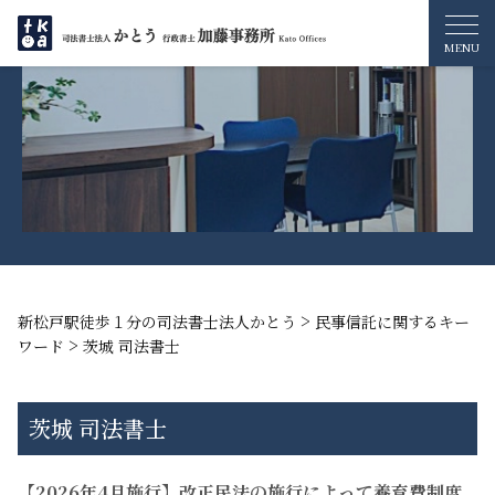
>
新松戸駅徒歩１分の司法書士法人かとう
民事信託に関するキー
>
ワード
茨城 司法書士
茨城 司法書士
【2026年4月施行】改正民法の施行によって養育費制度