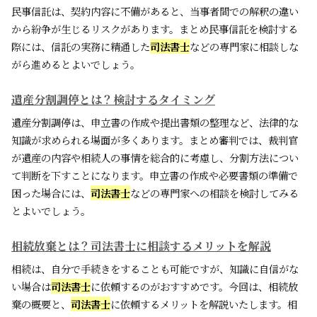
民事信託は、契約内容に不備があると、当事者間での解釈の違い
から紛争が生じるリスクがあります。まとめ民事信託を検討する
際には、信託の実務に精通した
司法書士
などの専門家に相談しな
がら進めるとよいでしょう。
遺産分割調停とは？検討するタイミング
遺産分割調停は、申立書の作成や提出書類の整理など、法律的な
知識が求められる場面が多くあります。まとめ審判では、裁判官
が遺産の内容や相続人の事情を総合的に考慮し、分割方法につい
て判断を下すことになります。申立書の作成や必要書類の準備で
困った場合には、
司法書士
などの専門家への相談を検討してみる
とよいでしょう。
相続放棄とは？司法書士に相談するメリットを解説
相続は、自分で手続きをすることも可能ですが、知識に自信がな
い場合は
司法書士
に依頼するのがおすすめです。今回は、相続放
棄の概要と、
司法書士
に依頼するメリットを解説いたします。相