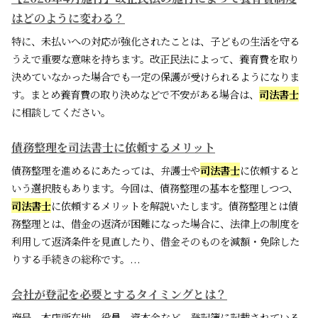
はどのように変わる？
特に、未払いへの対応が強化されたことは、子どもの生活を守る
うえで重要な意味を持ちます。改正民法によって、養育費を取り
決めていなかった場合でも一定の保護が受けられるようになりま
す。まとめ養育費の取り決めなどで不安がある場合は、
司法書士
に相談してください。
債務整理を司法書士に依頼するメリット
債務整理を進めるにあたっては、弁護士や
司法書士
に依頼すると
いう選択肢もあります。今回は、債務整理の基本を整理しつつ、
司法書士
に依頼するメリットを解説いたします。債務整理とは債
務整理とは、借金の返済が困難になった場合に、法律上の制度を
利用して返済条件を見直したり、借金そのものを減額・免除した
りする手続きの総称です。...
会社が登記を必要とするタイミングとは？
商号、本店所在地、役員、資本金など、登記簿に記載されている