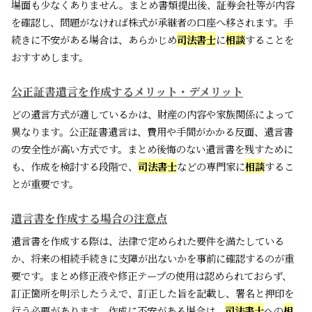
場面も少なくありません。まとめ書類提出後、証券会社等が内容
を確認し、問題がなければ株式が承継者の口座へ移されます。手
続きに不安がある場合は、あらかじめ
司法書士
に
相談
することを
おすすめします。
公正証書遺言を作成するメリット・デメリット
どの遺言方式が適しているかは、財産の内容や家族関係によって
異なります。公正証書遺言は、費用や手間がかかる反面、遺言書
の安全性が高い方式です。まとめ後悔のない遺言書を残すために
も、作成を検討する段階で、
司法書士
などの専門家に
相談
するこ
とが重要です。
遺言書を作成する場合の注意点
遺言書を作成する際は、法律で定められた要件を満たしている
か、将来の相続手続きに支障が出ないかを事前に確認するのが重
要です。まとめ修正液や修正テープの使用は認められておらず、
訂正箇所を明示したうえで、訂正した旨を記載し、署名と押印を
行う必要があります。作成に不安がある場合は、
司法書士
への
相