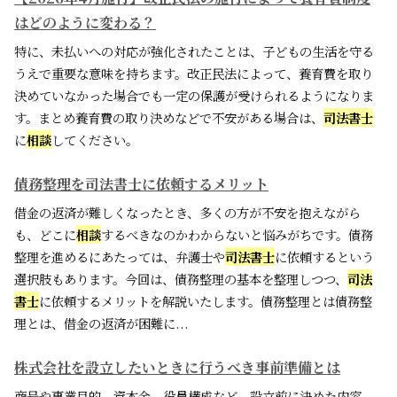
はどのように変わる？
特に、未払いへの対応が強化されたことは、子どもの生活を守る
うえで重要な意味を持ちます。改正民法によって、養育費を取り
決めていなかった場合でも一定の保護が受けられるようになりま
す。まとめ養育費の取り決めなどで不安がある場合は、
司法書士
に
相談
してください。
債務整理を司法書士に依頼するメリット
借金の返済が難しくなったとき、多くの方が不安を抱えながら
も、どこに
相談
するべきなのかわからないと悩みがちです。債務
整理を進めるにあたっては、弁護士や
司法書士
に依頼するという
選択肢もあります。今回は、債務整理の基本を整理しつつ、
司法
書士
に依頼するメリットを解説いたします。債務整理とは債務整
理とは、借金の返済が困難に...
株式会社を設立したいときに行うべき事前準備とは
商号や事業目的、資本金、役員構成など、設立前に決めた内容