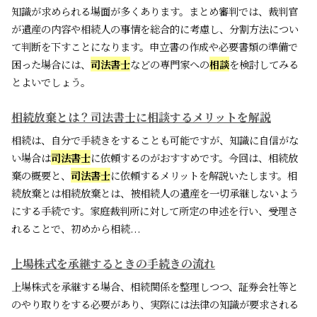
知識が求められる場面が多くあります。まとめ審判では、裁判官
が遺産の内容や相続人の事情を総合的に考慮し、分割方法につい
て判断を下すことになります。申立書の作成や必要書類の準備で
困った場合には、
司法書士
などの専門家への
相談
を検討してみる
とよいでしょう。
相続放棄とは？司法書士に相談するメリットを解説
相続は、自分で手続きをすることも可能ですが、知識に自信がな
い場合は
司法書士
に依頼するのがおすすめです。今回は、相続放
棄の概要と、
司法書士
に依頼するメリットを解説いたします。相
続放棄とは相続放棄とは、被相続人の遺産を一切承継しないよう
にする手続です。家庭裁判所に対して所定の申述を行い、受理さ
れることで、初めから相続...
上場株式を承継するときの手続きの流れ
上場株式を承継する場合、相続関係を整理しつつ、証券会社等と
のやり取りをする必要があり、実際には法律の知識が要求される