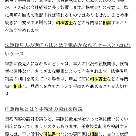
が、その後の会社経営に長く影響します。株式会社の設立は、単
に書類を揃えて登記すれば終わるものではありません。まとめ手
続きに不安がある場合は、
司法書士
などの専門家に
相談
すること
をおすすめします。
法定後見人の選任方法とは？家族がなれるケースとなれな
いケース
家族が後見人になれるかどうかは、本人の状況や親族関係、候補
者の適性など、さまざまな要素によって左右されます。法定後見
制度の利用を考えている場合は、申立て前に
司法書士
などの専門
家へ
相談
し、見通しを立てたうえで手続きを進めることが大切で
す。
任意後見とは？手続きの流れを解説
契約内容の設計を誤ると、実際に後見が始まった際に使いにくい
制度になってしまうリスクもあります。任意後見制度を検討する
際には、早い段階で
司法書士
などの専門家に
相談
し、自分の状況