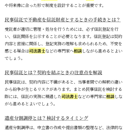
や将来像に合った形で制度を設計することが重要です。
民事信託で不動産を信託財産とするときの手続きとは？
受託者が適切に管理・処分を行うためには、必ず信託登記を行
い、信託関係を公示することが必要となります。信託登記は契約
内容と密接に関係し、登記実務の理解も求められるため、不安を
感じる場合は
司法書士
などの専門家へ
相談
しながら進めるとよい
でしょう。
民事信託とは？契約を結ぶときの注意点を解説
民事信託は、契約内容に不備があると、当事者間での解釈の違い
から紛争が生じるリスクがあります。まとめ民事信託を検討する
際には、信託の実務に精通した
司法書士
などの専門家に
相談
しな
がら進めるとよいでしょう。
遺産分割調停とは？検討するタイミング
遺産分割調停は、申立書の作成や提出書類の整理など、法律的な