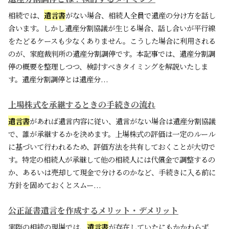
相続では、
遺言書
がない場合、相続人全員で遺産の分け方を話し
合います。しかし遺産分割協議が生じる場合、話し合いが平行線
をたどるケースも少なくありません。こうした場合に利用される
のが、家庭裁判所の遺産分割調停です。本記事では、遺産分割調
停の概要を整理しつつ、検討すべきタイミングを解説いたしま
す。遺産分割調停とは遺産分...
上場株式を承継するときの手続きの流れ
遺言書
があれば遺言内容に従い、遺言がない場合は遺産分割協議
で、誰が承継するかを決めます。上場株式の評価は一定のルール
に基づいて行われるため、評価方法を共有しておくことが大切で
す。特定の相続人が承継して他の相続人には代償金で調整するの
か、あるいは売却して現金で分けるのかなど、手続きに入る前に
方針を固めておくとスムー...
公正証書遺言を作成するメリット・デメリット
実際の相続の現場では、
遺言書
が存在していたにもかかわらず、