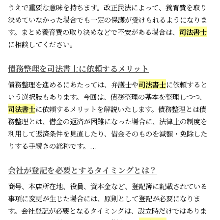
うえで重要な意味を持ちます。改正民法によって、養育費を取り
決めていなかった場合でも一定の保護が受けられるようになりま
す。まとめ養育費の取り決めなどで不安がある場合は、
司法書士
に相談してください。
債務整理を司法書士に依頼するメリット
債務整理を進めるにあたっては、弁護士や
司法書士
に依頼すると
いう選択肢もあります。今回は、債務整理の基本を整理しつつ、
司法書士
に依頼するメリットを解説いたします。債務整理とは債
務整理とは、借金の返済が困難になった場合に、法律上の制度を
利用して返済条件を見直したり、借金そのものを減額・免除した
りする手続きの総称です。...
会社が登記を必要とするタイミングとは？
商号、本店所在地、役員、資本金など、登記簿に記載されている
事項に変更が生じた場合には、原則として登記が必要になりま
す。会社登記が必要となるタイミングは、設立時だけではありま