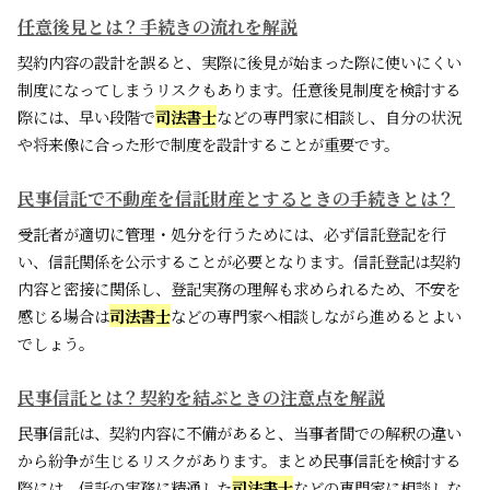
任意後見とは？手続きの流れを解説
契約内容の設計を誤ると、実際に後見が始まった際に使いにくい
制度になってしまうリスクもあります。任意後見制度を検討する
際には、早い段階で
司法書士
などの専門家に相談し、自分の状況
や将来像に合った形で制度を設計することが重要です。
民事信託で不動産を信託財産とするときの手続きとは？
受託者が適切に管理・処分を行うためには、必ず信託登記を行
い、信託関係を公示することが必要となります。信託登記は契約
内容と密接に関係し、登記実務の理解も求められるため、不安を
感じる場合は
司法書士
などの専門家へ相談しながら進めるとよい
でしょう。
民事信託とは？契約を結ぶときの注意点を解説
民事信託は、契約内容に不備があると、当事者間での解釈の違い
から紛争が生じるリスクがあります。まとめ民事信託を検討する
際には、信託の実務に精通した
司法書士
などの専門家に相談しな