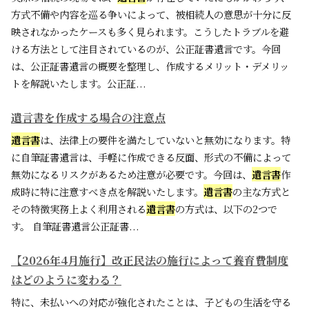
方式不備や内容を巡る争いによって、被相続人の意思が十分に反
映されなかったケースも多く見られます。こうしたトラブルを避
ける方法として注目されているのが、公正証書遺言です。今回
は、公正証書遺言の概要を整理し、作成するメリット・デメリッ
トを解説いたします。公正証...
遺言書を作成する場合の注意点
遺言書
は、法律上の要件を満たしていないと無効になります。特
に自筆証書遺言は、手軽に作成できる反面、形式の不備によって
無効になるリスクがあるため注意が必要です。今回は、
遺言書
作
成時に特に注意すべき点を解説いたします。
遺言書
の主な方式と
その特徴実務上よく利用される
遺言書
の方式は、以下の2つで
す。 自筆証書遺言公正証書...
【2026年4月施行】改正民法の施行によって養育費制度
はどのように変わる？
特に、未払いへの対応が強化されたことは、子どもの生活を守る